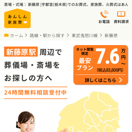
斎場・式場： 新藤原 |宇都宮(栃木県)でのお葬式、家族葬、火葬式はあ
お電話
資料請求
ホーム
路線・駅から探す
東武鬼怒川線
新藤原
7.6
新藤原
駅
周辺で
ネット閲覧
万
限定
円
最安
葬儀場・斎場を
～
プラン
83,600
（税込
円）
お探しの方へ
詳しくはこちら
24時間無料相談受付中