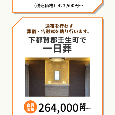
（税込価格）423,500円～
通夜を行わず
葬儀・告別式を執り行います。
下都賀郡壬生町で
一日葬
264,000
税抜
会員
円〜
価格