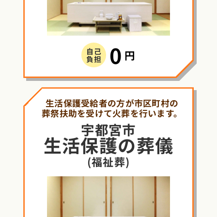
0
自己
円
負担
生活保護受給者の方が市区町村の
葬祭扶助を受けて火葬を行います。
宇都宮市
生活保護
の
葬儀
(福祉葬)