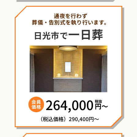
通夜を行わず
葬儀・告別式を執り行います。
一日葬
日光市で
264,000
税抜
会員
円〜
価格
（税込価格）290,400円～