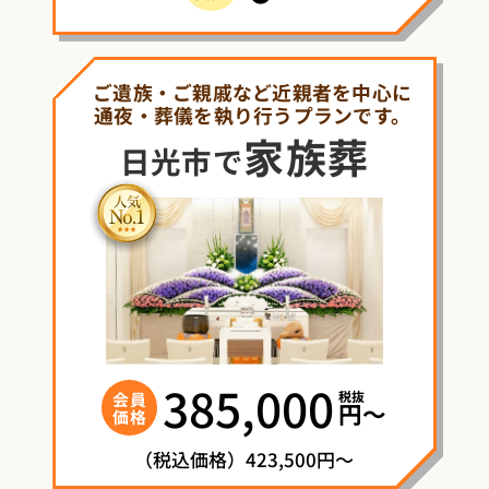
ご遺族・ご親戚など近親者を中心に
通夜・葬儀を執り行うプランです。
家族葬
日光市で
385,000
税抜
会員
円〜
価格
（税込価格）423,500円～