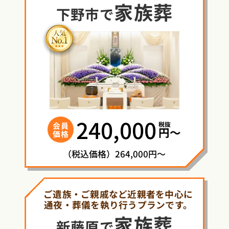
家族葬
下野市で
240,000
税抜
会員
円〜
価格
（税込価格）264,000円～
ご遺族・ご親戚など近親者を中心に
通夜・葬儀を執り行うプランです。
家族葬
新藤原で