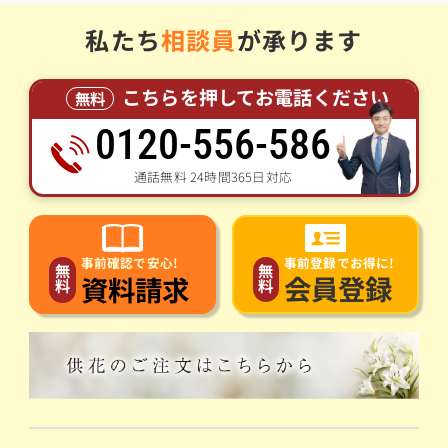
私たち
相談員
が承ります
こちらを押してお電話ください
無料
0120-556-586
通話無料 24時間365日対応
事前登録でお得に!
事前確認で安心!
無
無
会員登録
資料請求
料
料