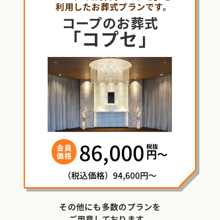
利用したお葬式プランです。
コープ
の
お葬式
「コプセ」
86,000
税抜
会員
円〜
価格
（税込価格）94,600円～
その他にも多数のプランを
ご用意しております。