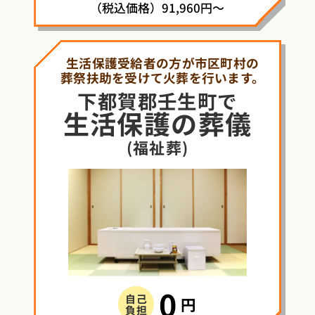
（税込価格）91,960円～
生活保護受給者の方が市区町村の
葬祭扶助を受けて火葬を行います。
下都賀郡壬生町で
生活保護
の
葬儀
(福祉葬)
0
自己
円
負担