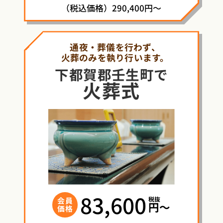
（税込価格）290,400円～
通夜・葬儀を行わず、
火葬のみを執り行います。
下都賀郡壬生町で
火葬式
83,600
税抜
会員
円〜
価格