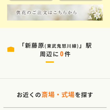
「
新藤原
」駅
(
東武鬼怒川線
)
周辺に
件
0
斎場・式場
お近くの
を探す