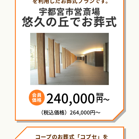
を利用したお葬式プランです。
宇都宮市営斎場
悠久の丘
で
お葬式
240,000
税抜
会員
円〜
価格
（税込価格）264,000円～
コープのお葬式「コプセ」を