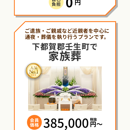
0
円
負担
ご遺族・ご親戚など近親者を中心に
通夜・葬儀を執り行うプランです。
下都賀郡壬生町で
家族葬
385,000
税抜
会員
円〜
価格