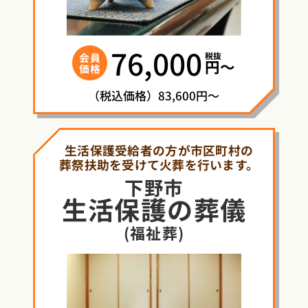
76,000
税抜
会員
円〜
価格
（税込価格）83,600円～
生活保護受給者の方が市区町村の
葬祭扶助を受けて火葬を行います。
下野市
生活保護
の
葬儀
(福祉葬)