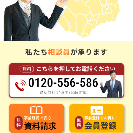
私たち
相談員
が承ります
こちらを押してお電話ください
無料
0120-556-586
通話無料 24時間365日対応
事前登録でお得に!
事前確認で安心!
無
無
会員登録
資料請求
料
料