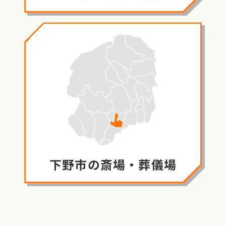
下野市の
斎場・葬儀場