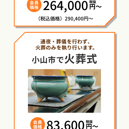
264,000
税抜
会員
円〜
価格
（税込価格）290,400円～
通夜・葬儀を行わず、
火葬のみを執り行います。
火葬式
小山市で
83,600
税抜
会員
円〜
価格