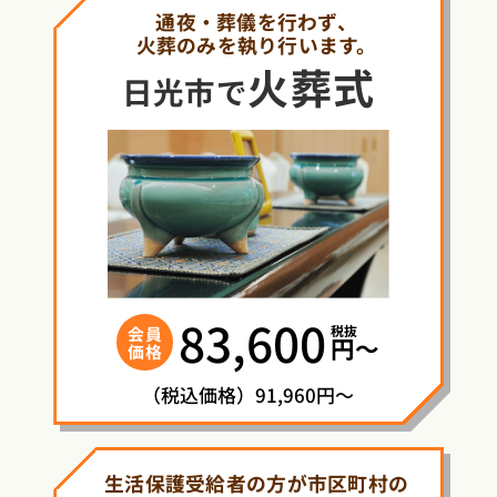
通夜・葬儀を行わず、
火葬のみを執り行います。
火葬式
日光市で
83,600
税抜
会員
円〜
価格
（税込価格）91,960円～
生活保護受給者の方が市区町村の