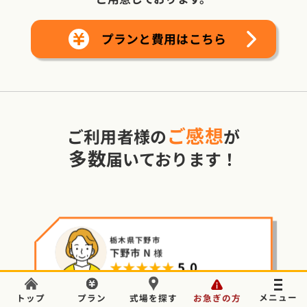
プランと費用はこちら
ご感想
ご利用者様の
が
多数
届いております！
栃木県下野市
下野市 N
様
★★★★★
5.0
葬儀のことでお困りの場合はいつでもご相談ください。
全
警察からのお迎えも心を込め
トップ
プラン
式場を探す
お急ぎの方
evious
Next
応
電話をかける
24時間365日対応
無料
事前確認で安心