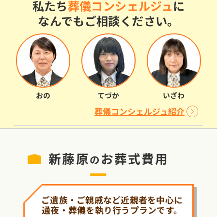
私たち
葬儀コンシェルジュ
に
なんでもご相談ください。
おの
てづか
いざわ
葬儀コンシェルジュ紹介
新藤原
お葬式費用
の
ご遺族・ご親戚など近親者を中心に
通夜・葬儀を執り行うプランです。