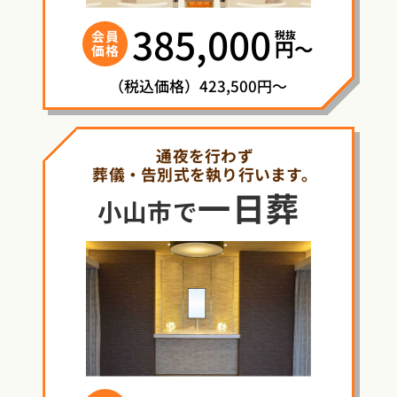
385,000
税抜
会員
円〜
価格
（税込価格）423,500円～
通夜を行わず
葬儀・告別式を執り行います。
一日葬
小山市で