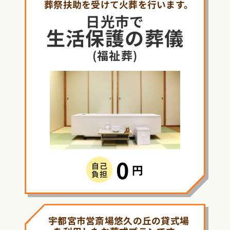
葬祭扶助を受けて火葬を行います。
日光市で
生活保護
の
葬儀
(福祉葬)
0
自己
円
負担
宇都宮市営斎場悠久の丘の貸式場