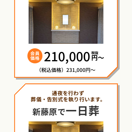
210,000
税抜
会員
円〜
価格
（税込価格）231,000円～
通夜を行わず
葬儀・告別式を執り行います。
一日葬
新藤原で