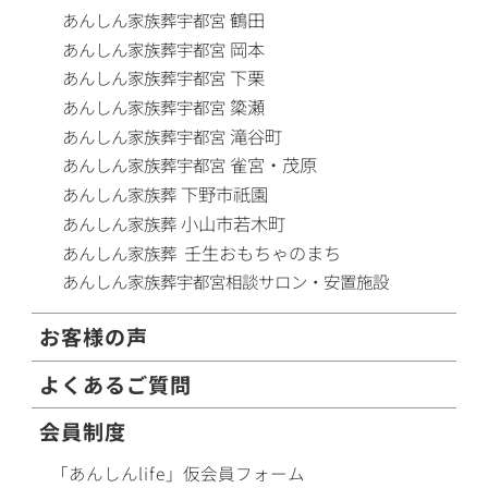
鶴田
あんしん家族葬
宇都宮
岡本
あんしん家族葬
宇都宮
下栗
あんしん家族葬
宇都宮
簗瀬
あんしん家族葬
宇都宮
滝谷町
あんしん家族葬
宇都宮
雀宮・茂原
あんしん家族葬
宇都宮
下野市祇園
あんしん家族葬
小山市若木町
あんしん家族葬
壬生おもちゃのまち
あんしん家族葬
あんしん家族葬
宇都宮相談サロン・安置施設
お客様の声
よくあるご質問
会員制度
「あんしんlife」仮会員フォーム