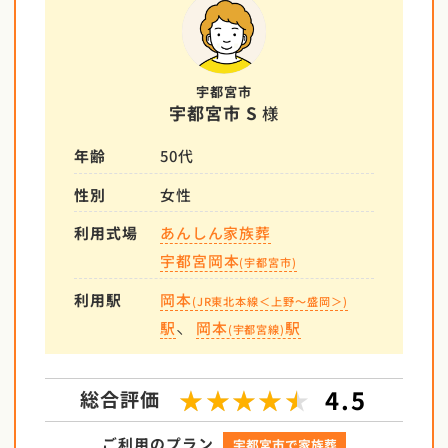
宇都宮市
宇都宮市 S
様
年齢
50代
性別
女性
利用式場
あんしん家族葬
宇都宮
岡本
(宇都宮市)
利用駅
岡本
(
JR東北本線＜上野～盛岡＞
)
、
駅
岡本
駅
(
宇都宮線
)
★★★★★
4.5
総合評価
ご利用のプラン
宇都宮市で
家族葬