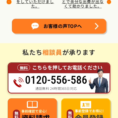
をしていただけまし
とで余分な出費が出な
た。
くて助かりました。
お客様の声TOPへ
私たち
相談員
が承ります
こちらを押してお電話ください
無料
0120-556-586
通話無料 24時間365日対応
事前登録でお得に!
事前確認で安心!
無
無
会員登録
資料請求
料
料