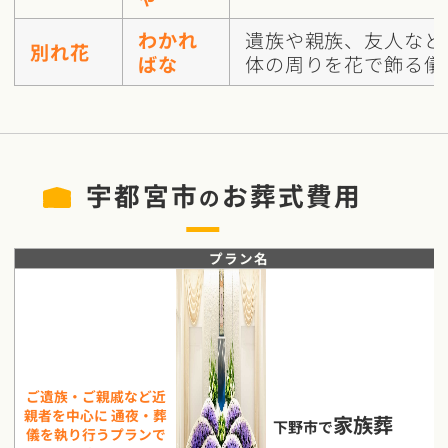
わかれ
遺族や親族、友人など
別れ花
ばな
体の周りを花で飾る儀
宇都宮市
お葬式費用
の
プラン名
ご遺族・ご親戚など近
親者を中心に 通夜・葬
家族葬
下野市で
儀を執り行うプランで