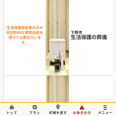
生活保護受給者の方が
下野市
市区町村の 葬祭扶助を
生活保護
の
葬儀
受けて火葬を行いま
す。
葬儀のことでお困りの場合はいつでもご相談ください。
生活保護受給者の方が
トップ
プラン
式場を探す
お急ぎの方
宇都宮市
市区町村の 葬祭扶助を
電話をかける
24時間365日対応
無料
事前確認で安心