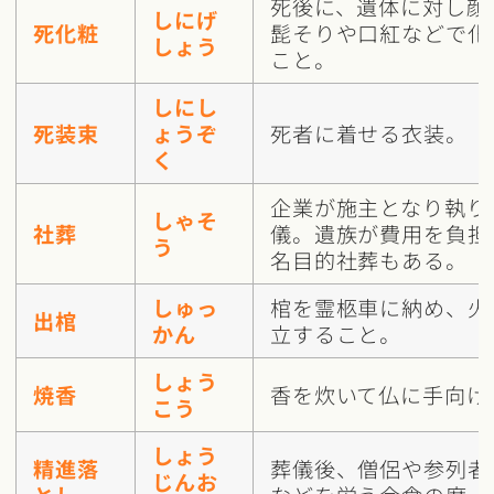
死後に、遺体に対し顔
しにげ
死化粧
髭そりや口紅などで化
しょう
こと。
しにし
死装束
ょうぞ
死者に着せる衣装。
く
企業が施主となり執り
しゃそ
社葬
儀。遺族が費用を負担
う
名目的社葬もある。
しゅっ
棺を霊柩車に納め、火
出棺
かん
立すること。
しょう
焼香
香を炊いて仏に手向け
こう
しょう
精進落
葬儀後、僧侶や参列者
じんお