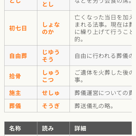
とし
などを労う会食の席。
とし
亡くなった当日を加え
しょな
まれる法事。現在は葬
初七日
のか
に繰り上げて行うこと
的。
じゆう
自由葬
自由に行われる葬儀の
そう
しゅう
ご遺体を火葬した後の
拾骨
こつ
事。
施主
せしゅ
葬儀運営についての責
葬儀
そうぎ
葬送儀礼の略。
名称
読み
詳細