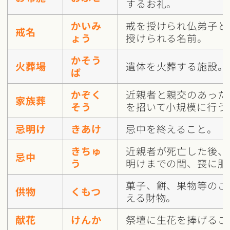
するお礼。
かいみ
戒を授けられ仏弟子と
戒名
ょう
授けられる名前。
かそう
火葬場
遺体を火葬する施設。
ば
かぞく
近親者と親交のあった
家族葬
そう
を招いて小規模に行う
忌明け
きあけ
忌中を終えること。
きちゅ
近親者が死亡した後、
忌中
う
明けまでの間、喪に服
菓子、餅、果物等のご
供物
くもつ
える財物。
献花
けんか
祭壇に生花を捧げるこ