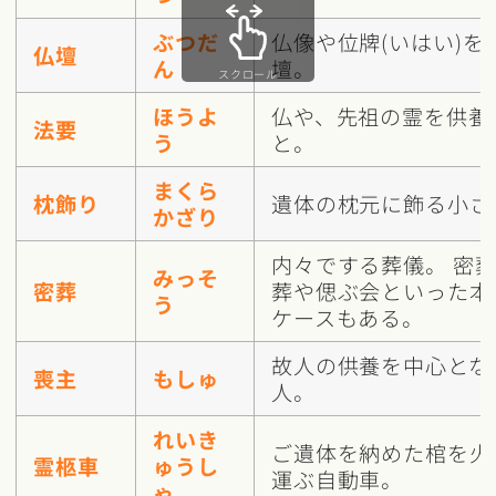
ぶつだ
仏像や位牌(いはい)を
仏壇
ん
壇。
スクロール
ほうよ
仏や、先祖の霊を供養
法要
う
と。
まくら
枕飾り
遺体の枕元に飾る小さ
かざり
内々でする葬儀。 密
みっそ
密葬
葬や偲ぶ会といった本
う
ケースもある。
故人の供養を中心とな
喪主
もしゅ
人。
れいき
ご遺体を納めた棺を火
霊柩車
ゅうし
運ぶ自動車。
ゃ