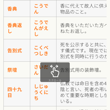
こうで
香に代えて故人に供え
香典
ん
物品のこと。
こうで
香典返
香典をいただいた方へ
んがえ
し
ねたお返し。
し
死を公示すると共に、
こくべ
告別式
す儀式です。現在では
つしき
別式を同時に行うのが
さいだ
祭壇
告別式用の装飾壇。
ん
スクロール
仏教では命日を含め4
しじゅ
四十九
陰と言い、死者の弔い
うくに
日
めて重要な時期とし位
ち
いる。