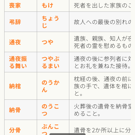
喪家
もけ
死者を出した家族のこ
ちょう
弔辞
故人への最後の別れの
じ
遺族、親族、知人が夜
通夜
つや
死者の霊を慰めるもの
通夜振
つやぶ
通夜の後に参列者に対
る舞い
るまい
とお礼を兼ねた接待。
枕経の後、通夜の前に
のうか
納棺
族の手で、遺体を棺に
ん
と。
のうこ
火葬後の遺骨を納骨堂
納骨
つ
めること。
ぶんこ
分骨
遺骨を2か所以上に分
つ