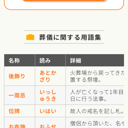
葬儀に関する用語集
名称
読み
詳細
あとか
火葬場から戻ってきた
後飾り
ざり
置する祭壇。
いっし
人が亡くなって1年目
一周忌
ゅうき
日に行う法事。
位牌
いはい
故人の戒名を記し札。
僧侶から頂いた、名や
お布施
おふせ