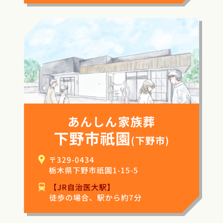
あんしん家族葬
下野市祇園
(下野市)
〒329-0434
栃木県下野市祇園1-15-5
【JR自治医大駅】
徒歩の場合、駅から約7分