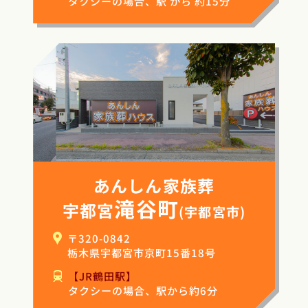
タクシーの場合、駅 から 約15分
あんしん家族葬
滝谷町
宇都宮
(宇都宮市)
〒320-0842
栃木県宇都宮市京町15番18号
【JR鶴田駅】
タクシーの場合、駅から約6分