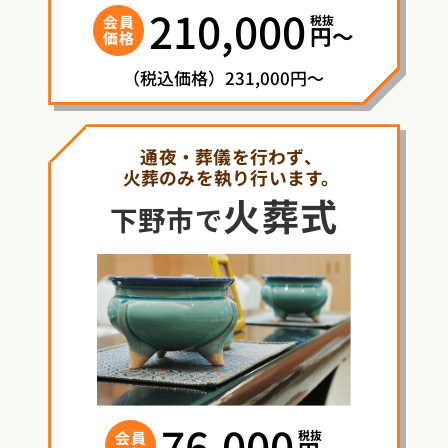
210,000
税抜
会員
円〜
価格
（税込価格）231,000円～
通夜・葬儀を行わず、
火葬のみを執り行います。
火葬式
下野市で
76,000
税抜
会員