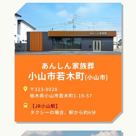
あんしん家族葬
小山市若木町
(小山市)
〒323-0028
栃木県小山市若木町1-19-57
【JR小山駅】
タクシーの場合、駅から約6分