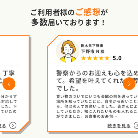
ご感想
ご利用者様の
が
多数
届いております！
栃木県下野市
下野市 N
様
★★★★★
5.0
警察からのお迎えも心を込め
て。希望を叶えてくれた直葬
evious
Next
でした。
買い物のついでにいつも会館の前を通っていて
場所を知っていたことと、自宅から近いことか
ら、他は考えずお願いしました。皆さんによく
していただき、棺に入れたいものも入れること
ができました。お食事のお寿司…
続きを見る