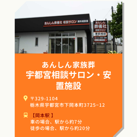
あんしん家族葬
宇都宮相談サロン・安
置施設
〒329-1104
栃木県宇都宮市下岡本町3725−12
【岡本駅 】
車の場合、駅から約7分
徒歩の場合、駅から約20分