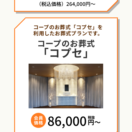
（税込価格）264,000円～
コープのお葬式「コプセ」を
利用したお葬式プランです。
コープ
の
お葬式
「コプセ」
86,000
税抜
会員
円〜
価格