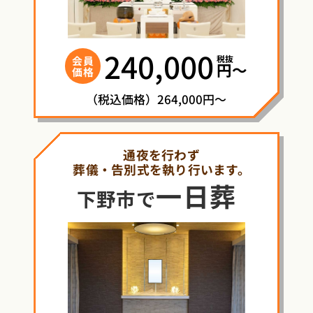
240,000
税抜
会員
円〜
価格
（税込価格）264,000円～
通夜を行わず
葬儀・告別式を執り行います。
一日葬
下野市で