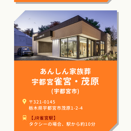
あんしん家族葬
雀宮・茂原
宇都宮
(宇都宮市)
〒321-0145
栃木県宇都宮市茂原1-2-4
【JR雀宮駅】
タクシーの場合、駅から約10分