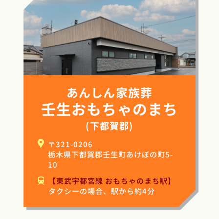
あんしん家族葬
壬生おもちゃのまち
(下都賀郡)
〒321-0206
栃木県下都賀郡壬生町あけぼの町5-
10
【東武宇都宮線 おもちゃのまち駅】
タクシーの場合、駅から約4分