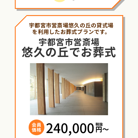
宇都宮市営斎場悠久の丘の貸式場
を利用したお葬式プランです。
宇都宮市営斎場
悠久の丘
で
お葬式
240,000
税抜
会員
円〜
価格