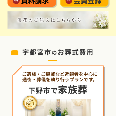
会員登録
資料請求
宇都宮市
お葬式費用
の
ご遺族・ご親戚など近親者を中心に
通夜・葬儀を執り行うプランです。
家族葬
下野市で