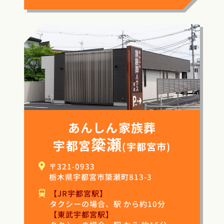
あんしん家族葬
簗瀬
宇都宮
(宇都宮市)
〒321-0933
栃木県宇都宮市簗瀬町813-3
【JR宇都宮駅】
タクシーの場合、駅 から約10分
【東武宇都宮駅】