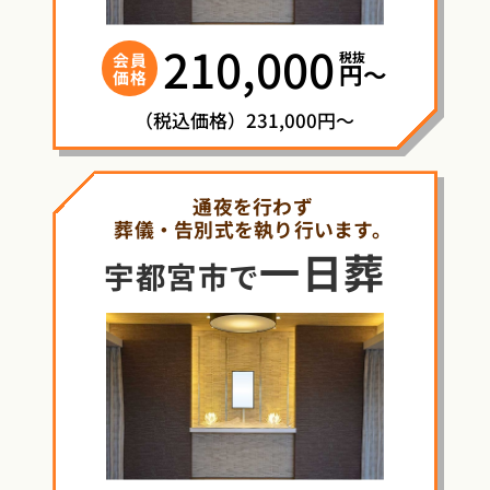
210,000
税抜
会員
円〜
価格
（税込価格）231,000円～
通夜を行わず
葬儀・告別式を執り行います。
一日葬
宇都宮市で