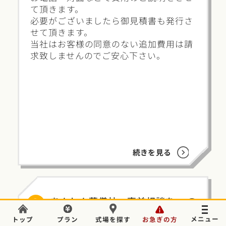
て頂きます。
必要がございましたら御見積書も発行さ
せて頂きます。
当社はお客様の同意のない追加費用は請
求致しませんのでご安心下さい。
続きを見る
Q
あんしん葬儀社へ事前相談を
葬儀のことでお困りの場合はいつでもご相談ください。
したいのですが、いつでもよ
トップ
プラン
式場を探す
お急ぎの方
電話をかける
24時間365日対応
無料
ろしいでしょうか？
事前確認で安心