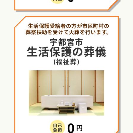
生活保護受給者の方が市区町村の
葬祭扶助を受けて火葬を行います。
宇都宮市
生活保護
の
葬儀
(福祉葬)
0
自己
円
負担