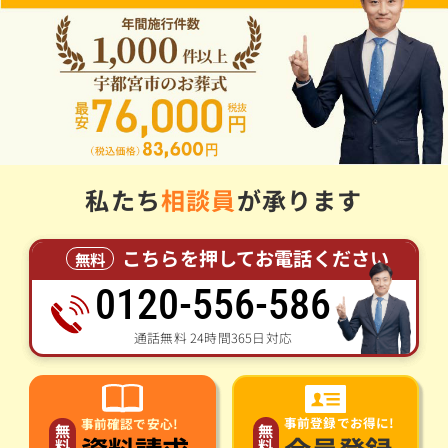
私たち
相談員
が承ります
こちらを押してお電話ください
無料
0120-556-586
通話無料 24時間365日対応
事前登録でお得に!
事前確認で安心!
無
無
料
料