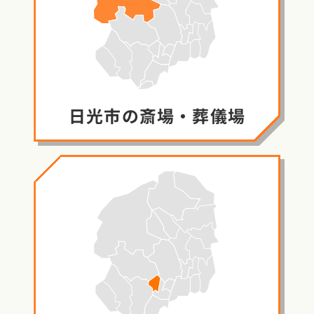
日光市の
斎場・葬儀場