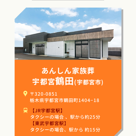
あんしん家族葬
鶴田
宇都宮
(宇都宮市)
〒320-0851
栃木県宇都宮市鶴田町1404−18
【JR宇都宮駅】
タクシーの場合 、駅から約25分
【東武宇都宮駅】
タクシーの場合、駅から 約15分