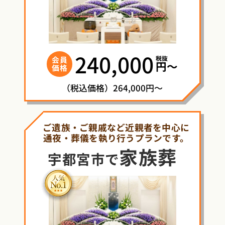
240,000
税抜
会員
円〜
価格
（税込価格）264,000円～
ご遺族・ご親戚など近親者を中心に
通夜・葬儀を執り行うプランです。
家族葬
宇都宮市で