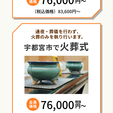
円〜
価格
（税込価格）83,600円～
通夜・葬儀を行わず、
火葬のみを執り行います。
火葬式
宇都宮市で
76,000
税抜
会員
円〜
価格