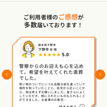
ご感想
ご利用者様の
が
多数
届いております！
栃木県下野市
下野市 N
様
★★★★★
5.0
警察からのお迎えも心を込め
て。希望を叶えてくれた直葬
evious
Next
でした。
買い物のついでにいつも会館の前を通っていて
場所を知っていたことと、自宅から近いことか
ら、他は考えずお願いしました。皆さんによく
していただき、棺に入れたいものも入れること
ができました。お食事のお寿司…
続きを見る