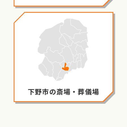
下野市の
斎場・葬儀場