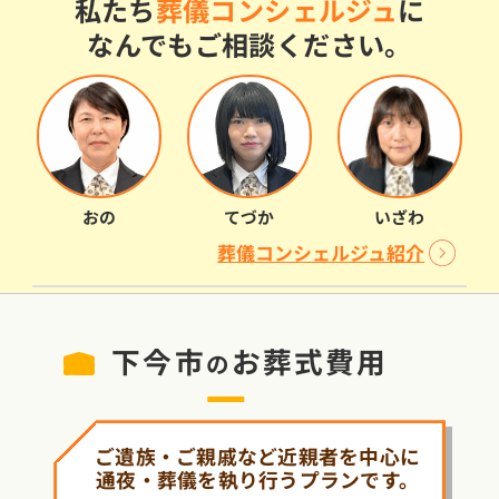
私たち
葬儀コンシェルジュ
に
なんでもご相談ください。
おの
てづか
いざわ
葬儀コンシェルジュ紹介
下今市
お葬式費用
の
ご遺族・ご親戚など近親者を中心に
通夜・葬儀を執り行うプランです。