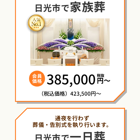
家族葬
日光市で
385,000
税抜
会員
円〜
価格
（税込価格）423,500円～
通夜を行わず
葬儀・告別式を執り行います。
一日葬
日光市で