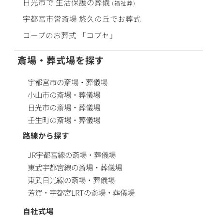
日光市で
生活保護
の
葬儀
(福祉葬)
宇都宮市営斎場
悠久の丘
で
お葬式
コープ
の
お葬式
「コプセ」
斎場・葬式場を探す
宇都宮市の斎場・葬儀場
小山市の斎場・葬儀場
日光市の斎場・葬儀場
壬生町の斎場・葬儀場
路線から探す
JR宇都宮線の斎場・葬儀場
東武宇都宮線の斎場・葬儀場
東武日光線の斎場・葬儀場
芳賀・宇都宮LRTの斎場・葬儀場
自社式場