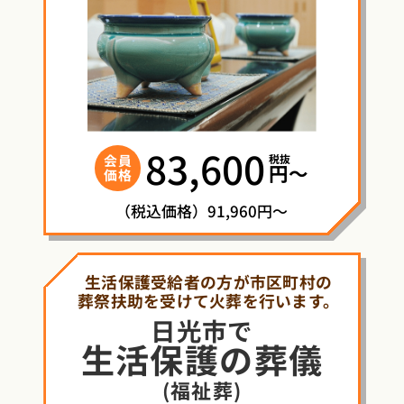
83,600
税抜
会員
円〜
価格
（税込価格）91,960円～
生活保護受給者の方が市区町村の
葬祭扶助を受けて火葬を行います。
日光市で
生活保護
の
葬儀
(福祉葬)