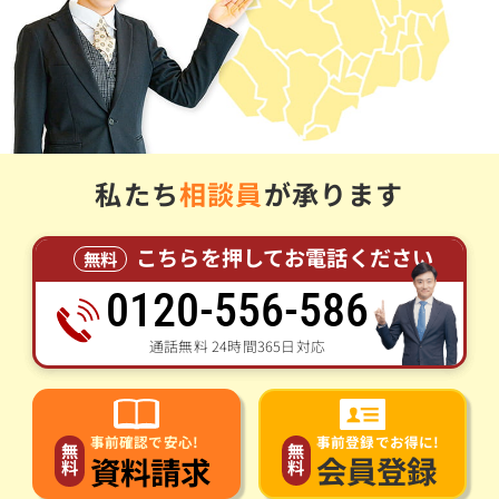
私たち
相談員
が承ります
こちらを押してお電話ください
無料
0120-556-586
通話無料 24時間365日対応
事前登録でお得に!
事前確認で安心!
無
無
会員登録
資料請求
料
料