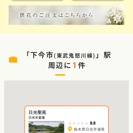
「
下今市
」駅
(
東武鬼怒川線
)
周辺に
件
1
日光聖苑
日光市斎場
0.0
★★★★★
栃木県日光市瀬尾