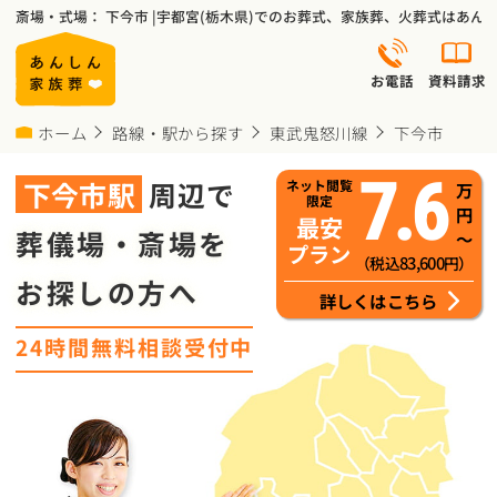
斎場・式場： 下今市 |宇都宮(栃木県)でのお葬式、家族葬、火葬式はあ
お電話
資料請求
ホーム
路線・駅から探す
東武鬼怒川線
下今市
7.6
下今市
駅
周辺で
ネット閲覧
万
限定
円
最安
葬儀場・斎場を
～
プラン
83,600
（税込
円）
お探しの方へ
詳しくはこちら
24時間無料相談受付中