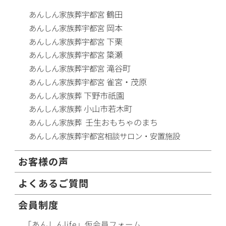
鶴田
あんしん家族葬
宇都宮
岡本
あんしん家族葬
宇都宮
下栗
あんしん家族葬
宇都宮
簗瀬
あんしん家族葬
宇都宮
滝谷町
あんしん家族葬
宇都宮
雀宮・茂原
あんしん家族葬
宇都宮
下野市祇園
あんしん家族葬
小山市若木町
あんしん家族葬
壬生おもちゃのまち
あんしん家族葬
あんしん家族葬
宇都宮相談サロン・安置施設
お客様の声
よくあるご質問
会員制度
「あんしんlife」仮会員フォーム