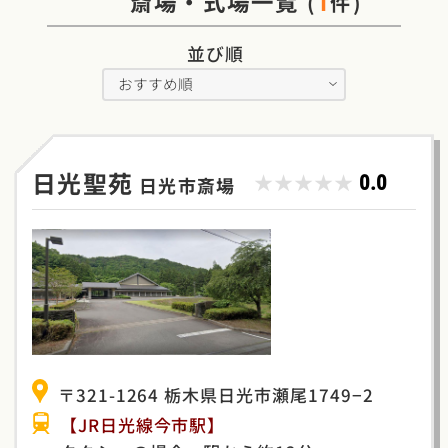
斎場・式場一覧
(
件)
1
並び順
日光聖苑
★★★★★
0.0
日光市斎場
〒321-1264 栃木県日光市瀬尾1749−2
【JR日光線今市駅】