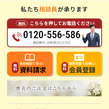
私たち
相談員
が承ります
こちらを押してお電話ください
無料
0120-556-586
通話無料 24時間365日対応
事前登録でお得に!
事前確認で安心!
無
無
会員登録
資料請求
料
料