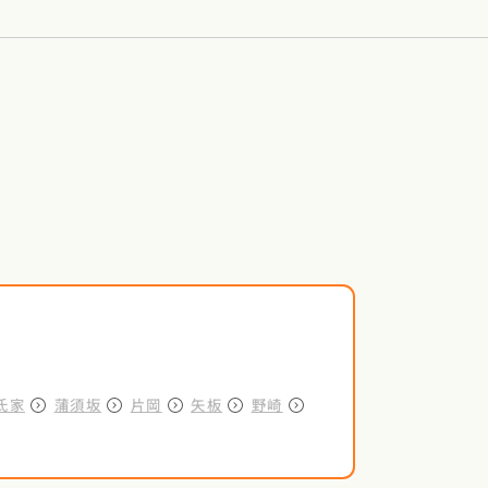
氏家
蒲須坂
片岡
矢板
野崎