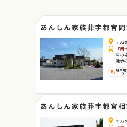
あんしん家族葬
宇都宮
岡
〒32
「岡
車の
徒歩
駐車場
り
あんしん家族葬
宇都宮相
〒32