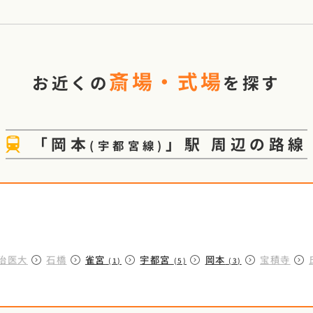
斎場・式場
お近くの
を探す
「
岡本
」駅
周辺の路線
(
宇都宮線
)
線
治医大
石橋
雀宮
宇都宮
岡本
宝積寺
(1)
(5)
(3)