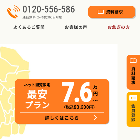
0120-556-586
資料請求
通話無料 24時間365日対応
よくあるご質問
お客様の声
お急ぎの方
資料請求
7.6
ネット閲覧限定
万
最安
円
～
プラン
83,600
会員登録
（税込
円）
詳しくはこちら