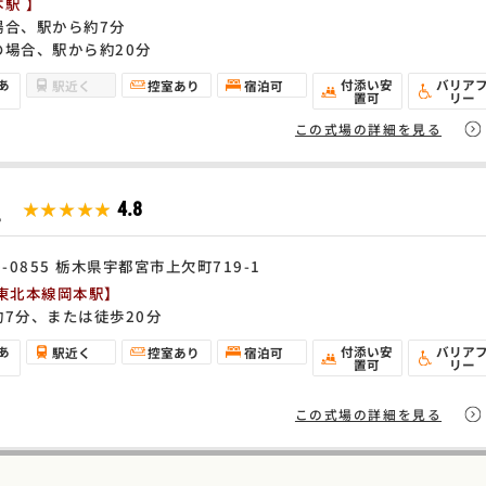
駅 】
場合、駅から約7分
の場合、駅から約20分
あ
付添い安
バリア
駅近く
控室あり
宿泊可
置可
リー
この式場の詳細を見る
丘
★★★★★
4.8
0-0855 栃木県宇都宮市上欠町719-1
R東北本線岡本駅】
約7分、または徒歩20分
あ
付添い安
バリア
駅近く
控室あり
宿泊可
置可
リー
この式場の詳細を見る