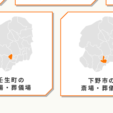
壬生町の
下野市
場・葬儀場
斎場・葬