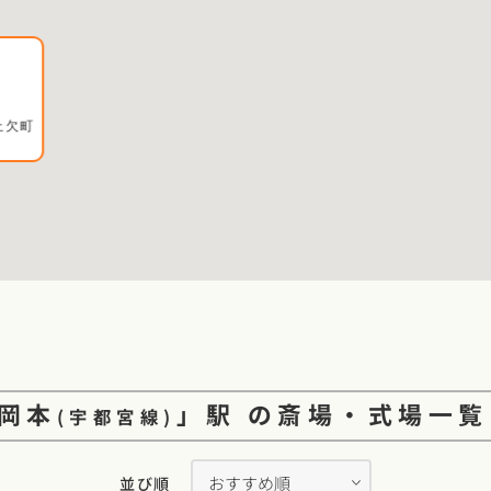
上欠町
岡本
」駅
の
斎場・式場一
(
宇都宮線
)
並び順