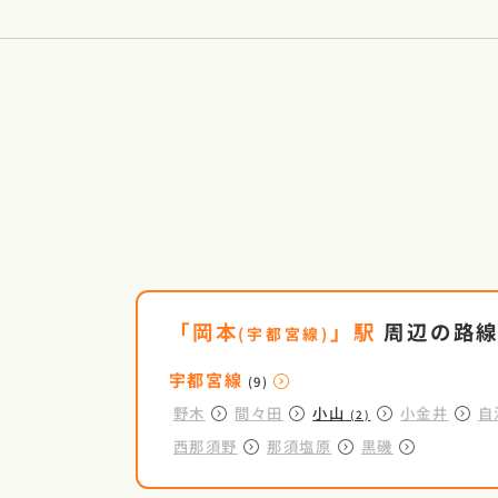
「
岡本
」駅
周辺の路
(
宇都宮線
)
宇都宮線
(9)
野木
間々田
小山
小金井
自
(2)
西那須野
那須塩原
黒磯