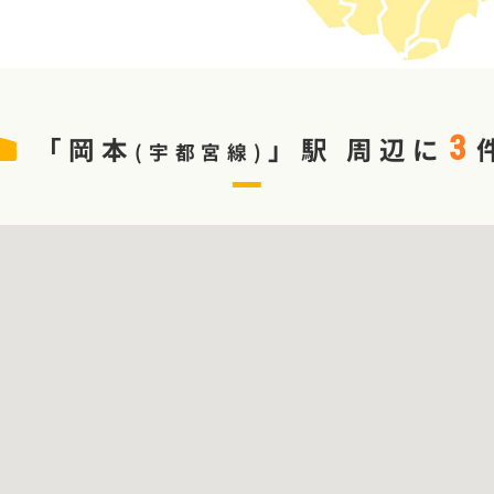
あんしん
あんしん
置施設
3
「
岡本
」駅
周辺に
(
宇都宮線
)