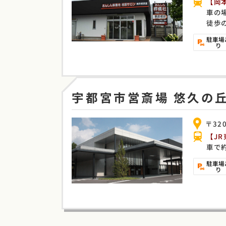
【岡本
車の
徒歩
駐車場
り
宇都宮市営斎場
悠久の
〒32
【J
車で
駐車場
り