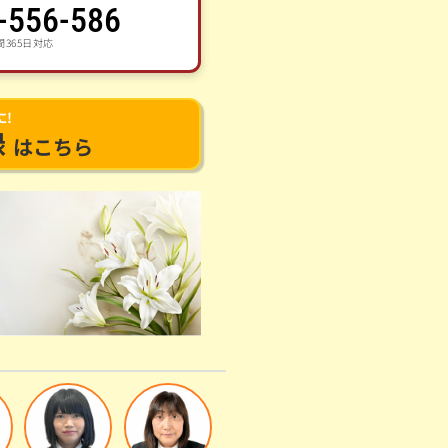
-556-586
間365日対応
に!
録
はこちら