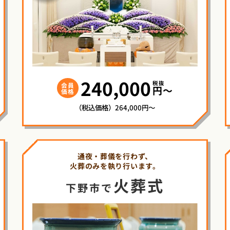
240,000
税抜
会員
円〜
価格
（税込価格）264,000円～
通夜・葬儀を行わず、
火葬のみを執り行います。
火葬式
下野市で