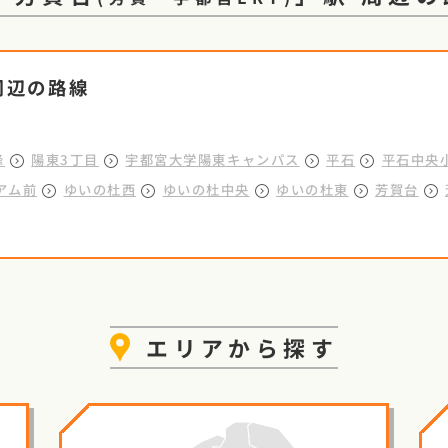
周辺の路線
峰
陽東3丁目
宇都宮大学陽東キャンパス
平石
平石中央
アム前
ゆいの杜西
ゆいの杜中央
ゆいの杜東
芳賀台
エリア
から探す