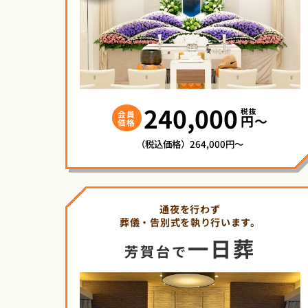
240,000
税抜
会員
円〜
価格
（税込価格）264,000円～
通夜を行わず
葬儀・告別式を執り行います。
一日葬
芳賀台で