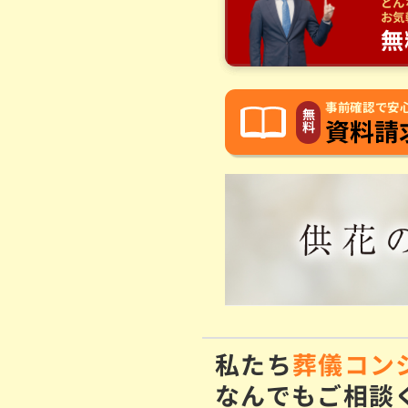
どん
お気
無
事前確認で安心
無
資料請
料
私たち
葬儀コン
なんでもご相談