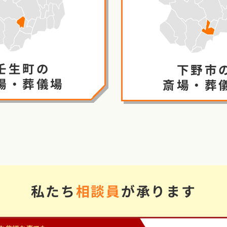
壬生町の
下野市
場・葬儀場
斎場・葬
私たち
相談員
が承ります