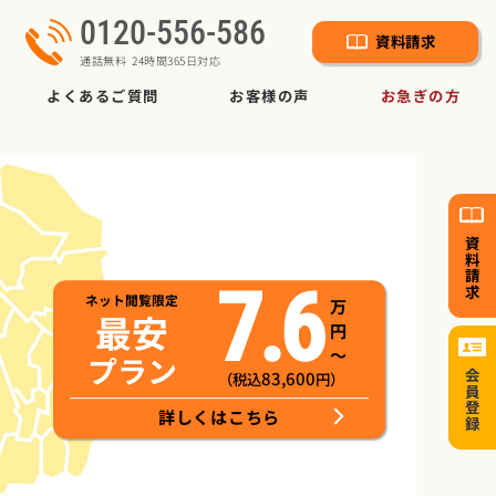
0120-556-586
資料請求
通話無料 24時間365日対応
よくあるご質問
お客様の声
お急ぎの方
資料請求
7.6
ネット閲覧限定
万
最安
円
～
プラン
83,600
会員登録
（税込
円）
詳しくはこちら