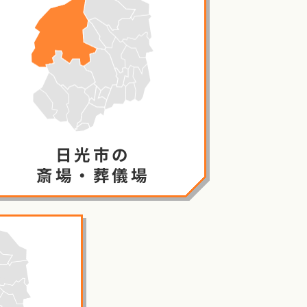
日光市の
斎場・葬儀場