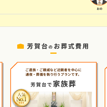
おの
芳賀台
お葬式費用
の
ご遺族・ご親戚など近親者を中心に
通夜・葬儀を執り行うプランです。
家族葬
芳賀台で