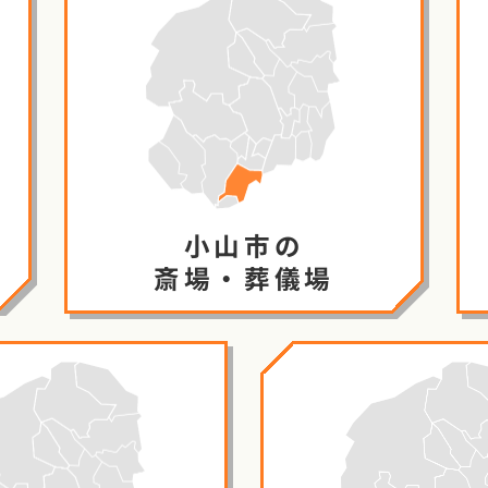
小山市の
斎場・葬儀場