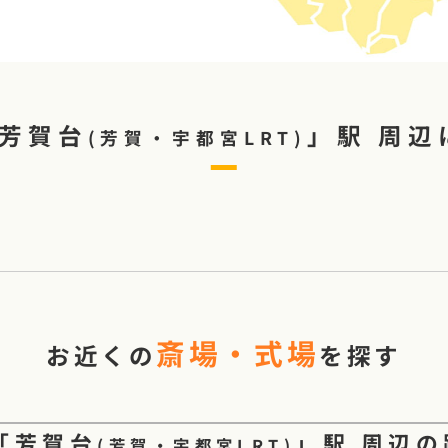
芳賀台
」駅
周辺
(
芳賀・宇都宮LRT
)
斎場・式場
お近くの
を探す
「
芳賀台
」駅
周辺の
(
芳賀・宇都宮LRT
)