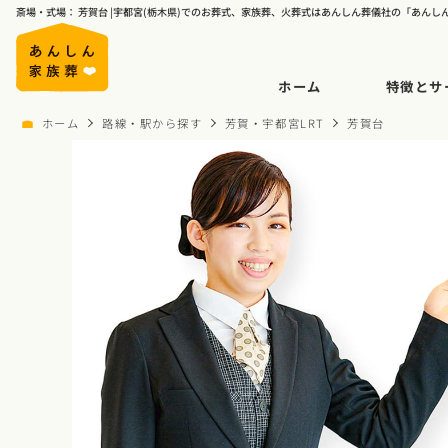
斎場・式場： 芳賀台 |宇都宮(栃木県)でのお葬式、家族葬、火葬式はあんしん葬儀社の「あんし
ホーム
特徴とサ
ホーム
路線・駅から探す
芳賀・宇都宮LRT
芳賀台