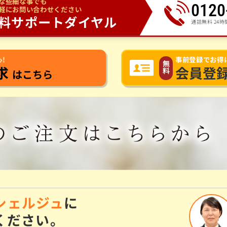
な些細な事でも
0120
軽にお問い合わせください
料サポートダイヤル
通話無料 24時
!
事前登録でお得
無
求
会員登
料
はこちら
シェルジュ
に
ください。