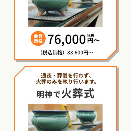
76,000
税抜
会員
円〜
価格
（税込価格）83,600円～
通夜・葬儀を行わず、
火葬のみを執り行います。
火葬式
明神で