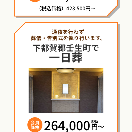
（税込価格）423,500円～
通夜を行わず
葬儀・告別式を執り行います。
下都賀郡壬生町で
一日葬
264,000
税抜
会員
円〜
価格