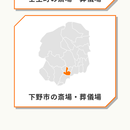
下野市の
斎場・葬儀場