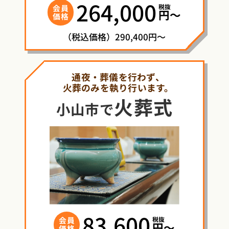
264,000
税抜
会員
円〜
価格
（税込価格）290,400円～
通夜・葬儀を行わず、
火葬のみを執り行います。
火葬式
小山市で
83,600
税抜
会員
円〜
価格