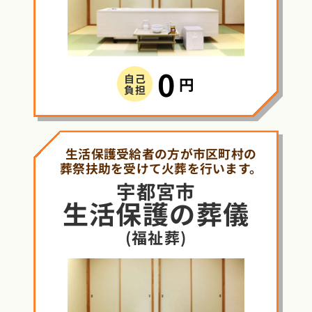
0
自己
円
負担
生活保護受給者の方が市区町村の
葬祭扶助を受けて火葬を行います。
宇都宮市
生活保護
の
葬儀
(福祉葬)