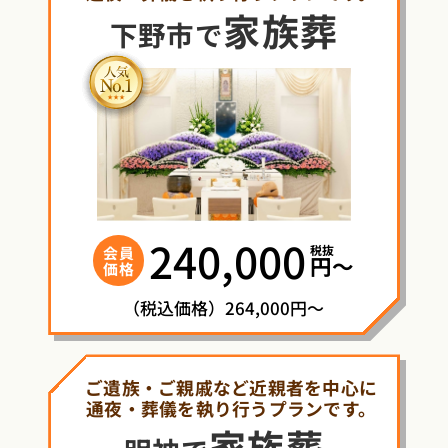
家族葬
下野市で
240,000
税抜
会員
円〜
価格
（税込価格）264,000円～
ご遺族・ご親戚など近親者を中心に
通夜・葬儀を執り行うプランです。
家族葬