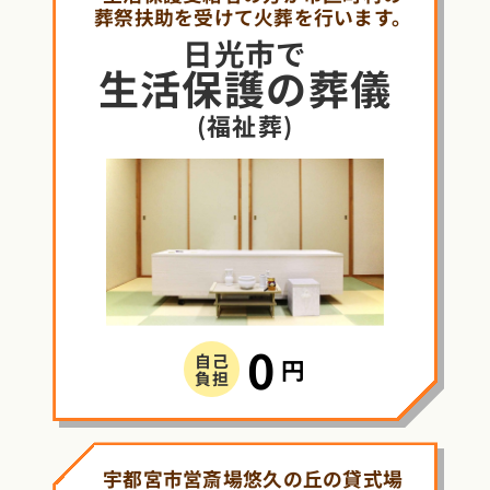
葬祭扶助を受けて火葬を行います。
日光市で
生活保護
の
葬儀
(福祉葬)
0
自己
円
負担
宇都宮市営斎場悠久の丘の貸式場