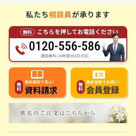
私たち
相談員
が承ります
こちらを押してお電話ください
無料
0120-556-586
通話無料 24時間365日対応
事前登録でお得に!
事前確認で安心!
無
無
会員登録
資料請求
料
料