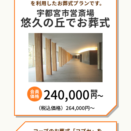
を利用したお葬式プランです。
宇都宮市営斎場
悠久の丘
で
お葬式
240,000
税抜
会員
円〜
価格
（税込価格）264,000円～
コープのお葬式「コプセ」を