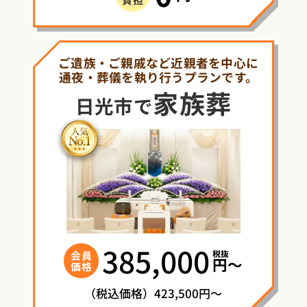
ご遺族・ご親戚など近親者を中心に
通夜・葬儀を執り行うプランです。
家族葬
日光市で
385,000
税抜
会員
円〜
価格
（税込価格）423,500円～