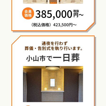
385,000
税抜
会員
円〜
価格
（税込価格）423,500円～
通夜を行わず
葬儀・告別式を執り行います。
一日葬
小山市で