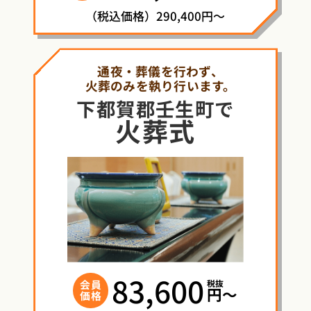
（税込価格）290,400円～
通夜・葬儀を行わず、
火葬のみを執り行います。
下都賀郡壬生町で
火葬式
83,600
税抜
会員
円〜
価格