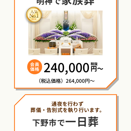
明神で
240,000
税抜
会員
円〜
価格
（税込価格）264,000円～
通夜を行わず
葬儀・告別式を執り行います。
一日葬
下野市で