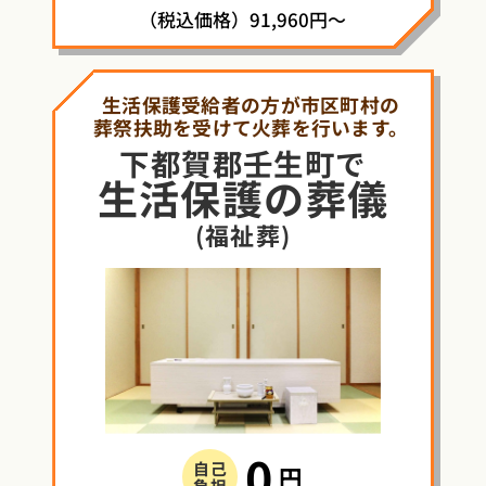
（税込価格）91,960円～
生活保護受給者の方が市区町村の
葬祭扶助を受けて火葬を行います。
下都賀郡壬生町で
生活保護
の
葬儀
(福祉葬)
0
自己
円
負担