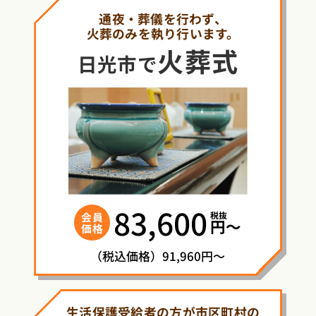
通夜・葬儀を行わず、
火葬のみを執り行います。
火葬式
日光市で
83,600
税抜
会員
円〜
価格
（税込価格）91,960円～
生活保護受給者の方が市区町村の