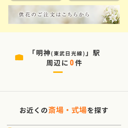
「
明神
」駅
(
東武日光線
)
周辺に
件
0
斎場・式場
お近くの
を探す