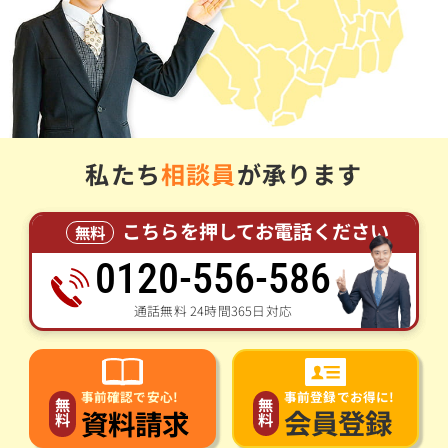
私たち
相談員
が承ります
こちらを押してお電話ください
無料
0120-556-586
通話無料 24時間365日対応
事前登録でお得に!
事前確認で安心!
無
無
会員登録
資料請求
料
料