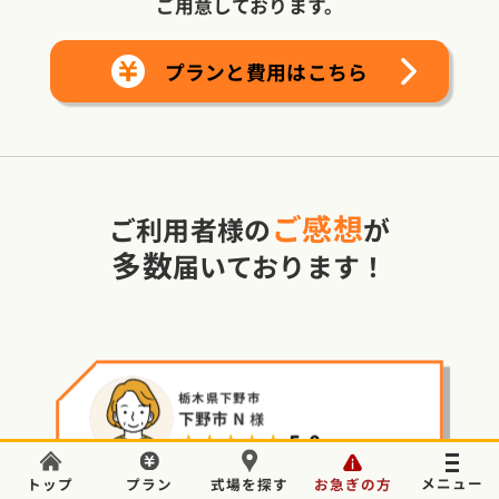
ご用意しております。
プランと費用はこちら
ご感想
ご利用者様の
が
多数
届いております！
栃木県下野市
下野市 N
様
★★★★★
5.0
葬儀のことでお困りの場合はいつでもご相談ください。
トップ
プラン
式場を探す
お急ぎの方
警察からのお迎えも心を込め
電話をかける
24時間365日対応
evious
Next
無料
事前確認で安心