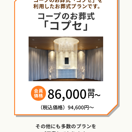
利用したお葬式プランです。
コープ
の
お葬式
「コプセ」
86,000
税抜
会員
円〜
価格
（税込価格）94,600円～
その他にも多数のプランを