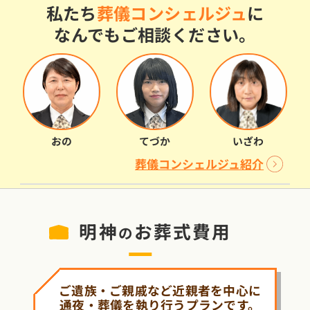
私たち
葬儀コンシェルジュ
に
なんでもご相談ください。
おの
てづか
いざわ
葬儀コンシェルジュ紹介
明神
お葬式費用
の
ご遺族・ご親戚など近親者を中心に
通夜・葬儀を執り行うプランです。