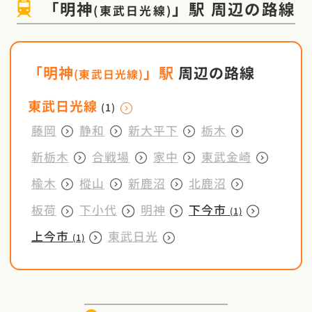
「
明神
」駅
周辺の路線
(
東武日光線
)
「
明神
」駅
周辺の路線
(
東武日光線
)
東武日光線
(1)
藤岡
静和
新大平下
栃木
新栃木
合戦場
家中
東武金崎
楡木
樅山
新鹿沼
北鹿沼
板荷
下小代
明神
下今市
(1)
上今市
東武日光
(1)