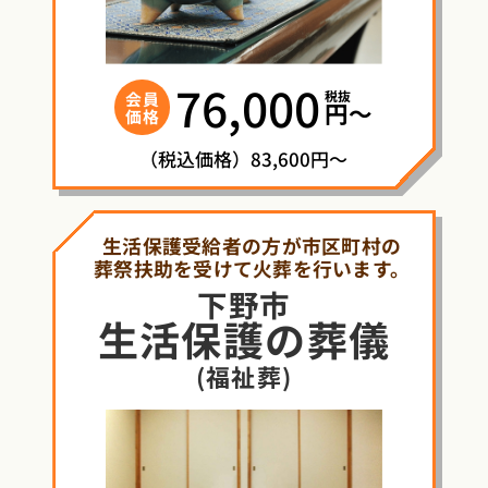
76,000
税抜
会員
円〜
価格
（税込価格）83,600円～
生活保護受給者の方が市区町村の
葬祭扶助を受けて火葬を行います。
下野市
生活保護
の
葬儀
(福祉葬)