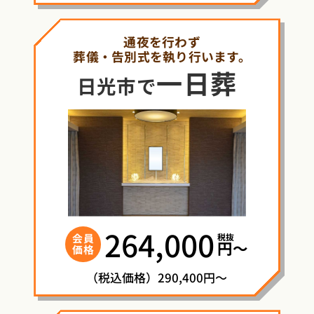
通夜を行わず
葬儀・告別式を執り行います。
一日葬
日光市で
264,000
税抜
会員
円〜
価格
（税込価格）290,400円～