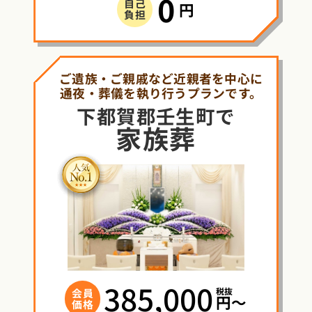
0
自己
円
負担
ご遺族・ご親戚など近親者を中心に
通夜・葬儀を執り行うプランです。
下都賀郡壬生町で
家族葬
385,000
税抜
会員
円〜
価格