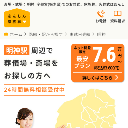
斎場・式場： 明神 |宇都宮(栃木県)でのお葬式、家族葬、火葬式はあん
お電話
資料請求
ホーム
路線・駅から探す
東武日光線
明神
7.6
明神
駅
周辺で
ネット閲覧
万
限定
円
最安
葬儀場・斎場を
～
プラン
83,600
（税込
円）
お探しの方へ
詳しくはこちら
24時間無料相談受付中