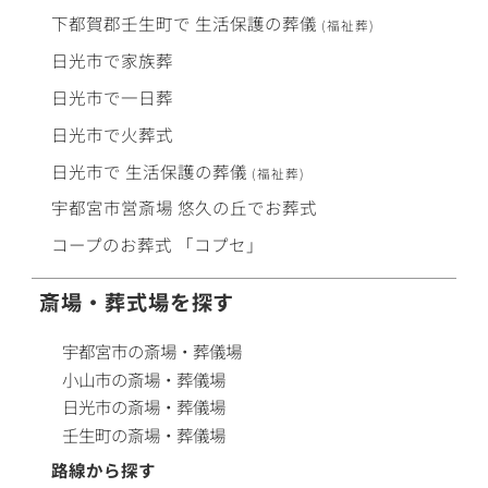
下都賀郡壬生町で
生活保護
の
葬儀
(福祉葬)
日光市で
家族葬
日光市で
一日葬
日光市で
火葬式
日光市で
生活保護
の
葬儀
(福祉葬)
宇都宮市営斎場
悠久の丘
で
お葬式
コープ
の
お葬式
「コプセ」
斎場・葬式場を探す
宇都宮市の斎場・葬儀場
小山市の斎場・葬儀場
日光市の斎場・葬儀場
壬生町の斎場・葬儀場
路線から探す