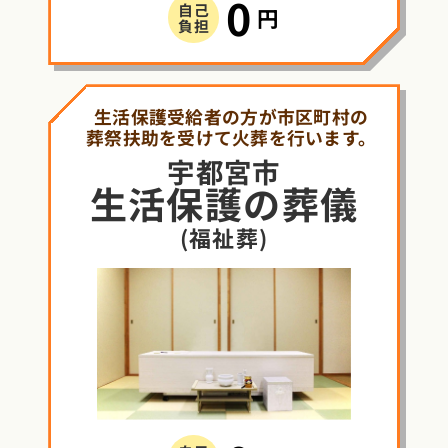
0
自己
円
負担
生活保護受給者の方が市区町村の
葬祭扶助を受けて火葬を行います。
宇都宮市
生活保護
の
葬儀
(福祉葬)