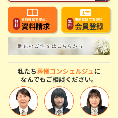
事前登録でお得に!
事前確認で安心!
無
無
会員登録
資料請求
料
料
私たち
葬儀コンシェルジュ
に
なんでもご相談ください。