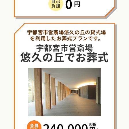
0
自己
円
負担
宇都宮市営斎場悠久の丘の貸式場
を利用したお葬式プランです。
宇都宮市営斎場
悠久の丘
で
お葬式
240,000
税抜
会員