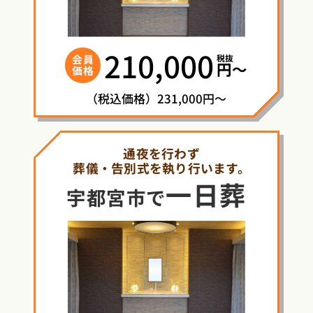
210,000
税抜
会員
円〜
価格
（税込価格）231,000円～
通夜を行わず
葬儀・告別式を執り行います。
一日葬
宇都宮市で