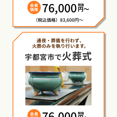
76,000
税抜
会員
円〜
価格
（税込価格）83,600円～
通夜・葬儀を行わず、
火葬のみを執り行います。
火葬式
宇都宮市で
76,000
税抜
会員