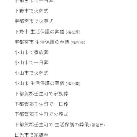
宇都宮市で
一日葬
下野市で
火葬式
宇都宮市で
火葬式
下野市
生活保護
の
葬儀
(福祉葬)
宇都宮市
生活保護
の
葬儀
(福祉葬)
小山市で
家族葬
小山市で
一日葬
小山市で
火葬式
小山市
生活保護
の
葬儀
(福祉葬)
下都賀郡壬生町で
家族葬
下都賀郡壬生町で
一日葬
下都賀郡壬生町で
火葬式
下都賀郡壬生町で
生活保護
の
葬儀
(福祉葬)
日光市で
家族葬