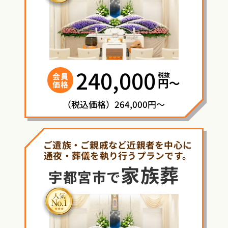
240,000
税抜
会員
円〜
価格
（税込価格）264,000円～
ご遺族・ご親戚など近親者を中心に
通夜・葬儀を執り行うプランです。
家族葬
宇都宮市で