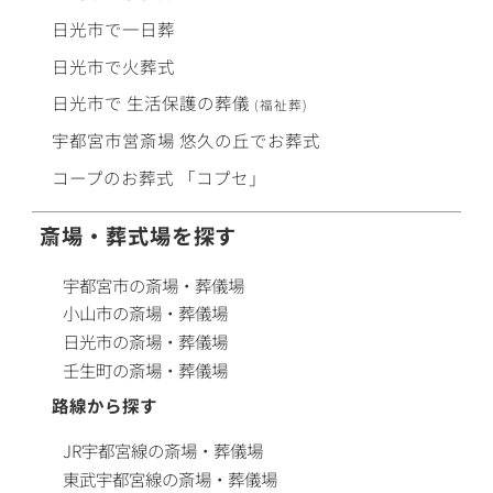
日光市で
一日葬
日光市で
火葬式
日光市で
生活保護
の
葬儀
(福祉葬)
宇都宮市営斎場
悠久の丘
で
お葬式
コープ
の
お葬式
「コプセ」
斎場・葬式場を探す
宇都宮市の斎場・葬儀場
小山市の斎場・葬儀場
日光市の斎場・葬儀場
壬生町の斎場・葬儀場
路線から探す
JR宇都宮線の斎場・葬儀場
東武宇都宮線の斎場・葬儀場