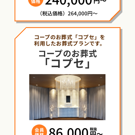
円〜
価格
（税込価格）264,000円～
コープのお葬式「コプセ」を
利用したお葬式プランです。
コープ
の
お葬式
「コプセ」
86,000
税抜
会員
円〜
価格