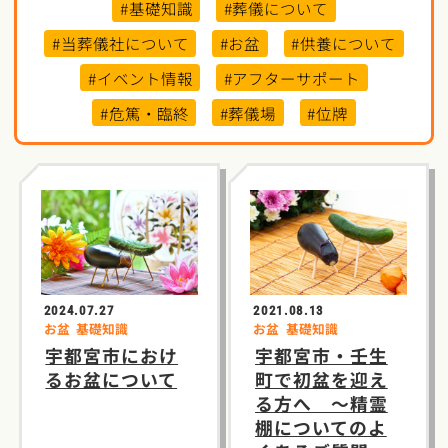
#基礎知識
#葬儀について
#当葬儀社について
#お盆
#供養について
#イベント情報
#アフターサポート
#危篤・臨終
#葬儀場
#位牌
2024.07.27
2021.08.13
お盆
基礎知識
お盆
基礎知識
宇都宮市におけ
宇都宮市・壬生
るお盆について
町で初盆を迎え
る方へ ～精霊
棚についてのよ