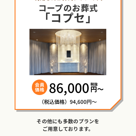
コープ
の
お葬式
「コプセ」
86,000
税抜
会員
円〜
価格
（税込価格）94,600円～
その他にも多数のプランを
ご用意しております。