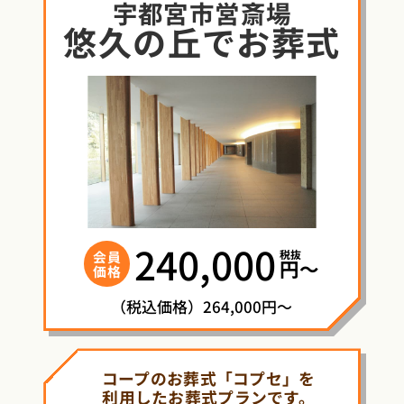
宇都宮市営斎場
悠久の丘
で
お葬式
240,000
税抜
会員
円〜
価格
（税込価格）264,000円～
コープのお葬式「コプセ」を
利用したお葬式プランです。