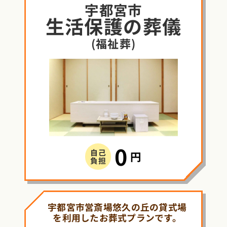
宇都宮市
生活保護
の
葬儀
(福祉葬)
0
自己
円
負担
宇都宮市営斎場悠久の丘の貸式場
を利用したお葬式プランです。