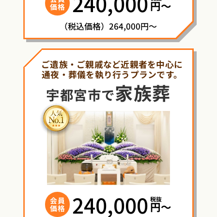
240,000
円〜
価格
（税込価格）264,000円～
ご遺族・ご親戚など近親者を中心に
通夜・葬儀を執り行うプランです。
家族葬
宇都宮市で
240,000
税抜
会員
円〜
価格