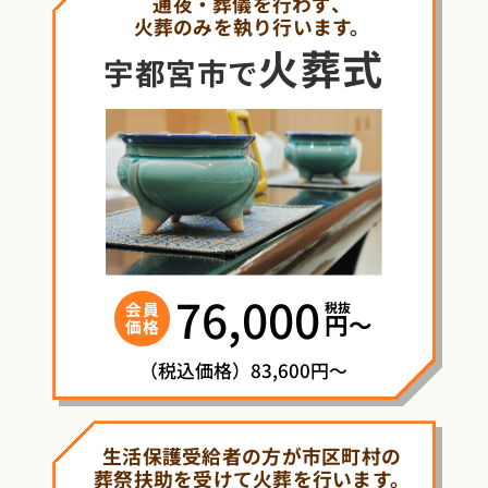
通夜・葬儀を行わず、
火葬のみを執り行います。
火葬式
宇都宮市で
76,000
税抜
会員
円〜
価格
（税込価格）83,600円～
生活保護受給者の方が市区町村の
葬祭扶助を受けて火葬を行います。