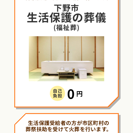
下野市
生活保護
の
葬儀
(福祉葬)
0
自己
円
負担
生活保護受給者の方が市区町村の
葬祭扶助を受けて火葬を行います。