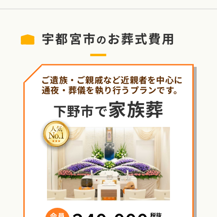
宇都宮市
お葬式費用
の
ご遺族・ご親戚など近親者を中心に
通夜・葬儀を執り行うプランです。
家族葬
下野市で
税抜
会員