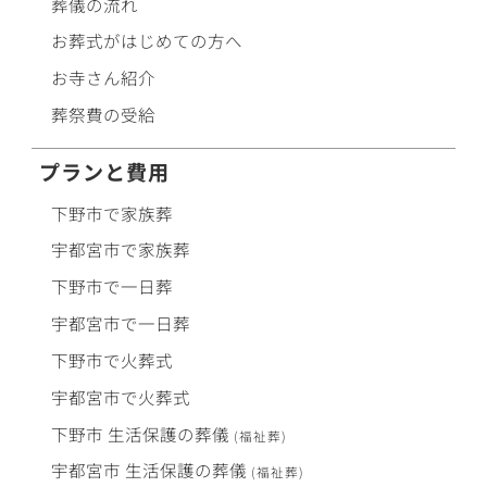
葬儀の流れ
お葬式がはじめての方へ
お寺さん紹介
葬祭費の受給
プランと費用
下野市で
家族葬
宇都宮市で
家族葬
下野市で
一日葬
宇都宮市で
一日葬
下野市で
火葬式
宇都宮市で
火葬式
下野市
生活保護
の
葬儀
(福祉葬)
宇都宮市
生活保護
の
葬儀
(福祉葬)