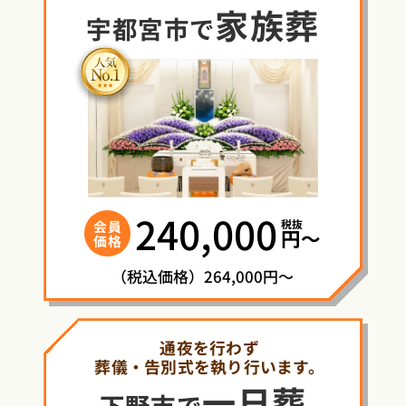
家族葬
宇都宮市で
240,000
税抜
会員
円〜
価格
（税込価格）264,000円～
通夜を行わず
葬儀・告別式を執り行います。
一日葬
下野市で