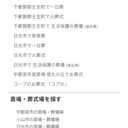
下都賀郡壬生町で
一日葬
下都賀郡壬生町で
火葬式
下都賀郡壬生町で
生活保護
の
葬儀
(福祉葬)
日光市で
家族葬
日光市で
一日葬
日光市で
火葬式
日光市で
生活保護
の
葬儀
(福祉葬)
宇都宮市営斎場
悠久の丘
で
お葬式
コープ
の
お葬式
「コプセ」
斎場・葬式場を探す
宇都宮市の斎場・葬儀場
小山市の斎場・葬儀場
日光市の斎場・葬儀場