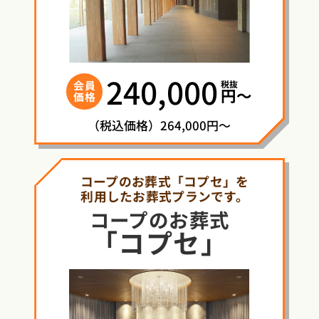
240,000
税抜
会員
円〜
価格
（税込価格）264,000円～
コープのお葬式「コプセ」を
利用したお葬式プランです。
コープ
の
お葬式
「コプセ」