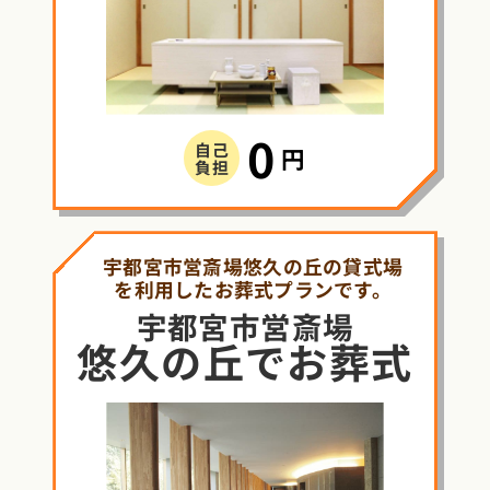
0
自己
円
負担
宇都宮市営斎場悠久の丘の貸式場
を利用したお葬式プランです。
宇都宮市営斎場
悠久の丘
で
お葬式