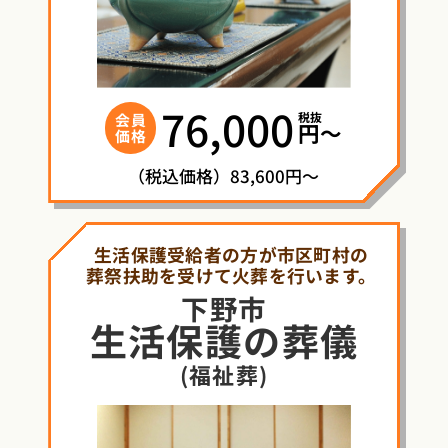
76,000
税抜
会員
円〜
価格
（税込価格）83,600円～
生活保護受給者の方が市区町村の
葬祭扶助を受けて火葬を行います。
下野市
生活保護
の
葬儀
(福祉葬)