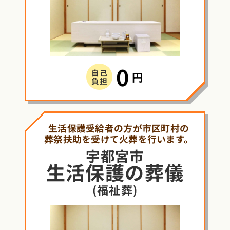
0
自己
円
負担
生活保護受給者の方が市区町村の
葬祭扶助を受けて火葬を行います。
宇都宮市
生活保護
の
葬儀
(福祉葬)