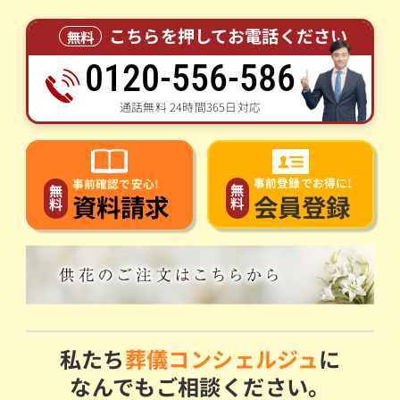
こちらを押してお電話ください
無料
0120-556-586
通話無料 24時間365日対応
事前登録でお得に!
事前確認で安心!
無
無
会員登録
資料請求
料
料
私たち
葬儀コンシェルジュ
に
なんでもご相談ください。