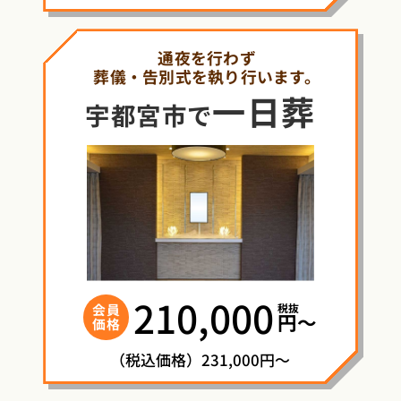
通夜を行わず
葬儀・告別式を執り行います。
一日葬
宇都宮市で
210,000
税抜
会員
円〜
価格
（税込価格）231,000円～