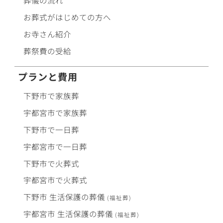
葬儀の流れ
お葬式がはじめての方へ
お寺さん紹介
葬祭費の受給
プランと費用
下野市で
家族葬
宇都宮市で
家族葬
下野市で
一日葬
宇都宮市で
一日葬
下野市で
火葬式
宇都宮市で
火葬式
下野市
生活保護
の
葬儀
(福祉葬)
宇都宮市
生活保護
の
葬儀
(福祉葬)