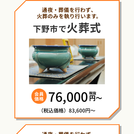
通夜・葬儀を行わず、
火葬のみを執り行います。
火葬式
下野市で
76,000
税抜
会員
円〜
価格
（税込価格）83,600円～
通夜・葬儀を行わず、