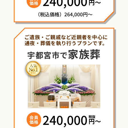
240,000
円〜
価格
（税込価格）264,000円～
ご遺族・ご親戚など近親者を中心に
通夜・葬儀を執り行うプランです。
家族葬
宇都宮市で
240,000
税抜
会員
円〜
価格