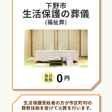
下野市
生活保護
の
葬儀
(福祉葬)
0
自己
円
負担
生活保護受給者の方が市区町村の
葬祭扶助を受けて火葬を行います。