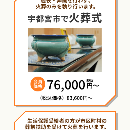
火葬のみを執り行います。
火葬式
宇都宮市で
76,000
税抜
会員
円〜
価格
（税込価格）83,600円～
生活保護受給者の方が市区町村の
葬祭扶助を受けて火葬を行います。