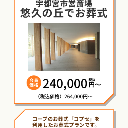
宇都宮市営斎場
悠久の丘
で
お葬式
240,000
税抜
会員
円〜
価格
（税込価格）264,000円～
コープのお葬式「コプセ」を
利用したお葬式プランです。