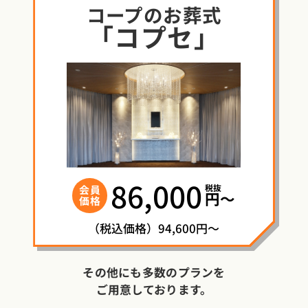
コープ
の
お葬式
「コプセ」
86,000
税抜
会員
円〜
価格
（税込価格）94,600円～
その他にも多数のプランを
ご用意しております。