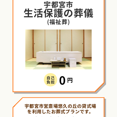
宇都宮市
生活保護
の
葬儀
(福祉葬)
0
自己
円
負担
宇都宮市営斎場悠久の丘の貸式場
を利用したお葬式プランです。