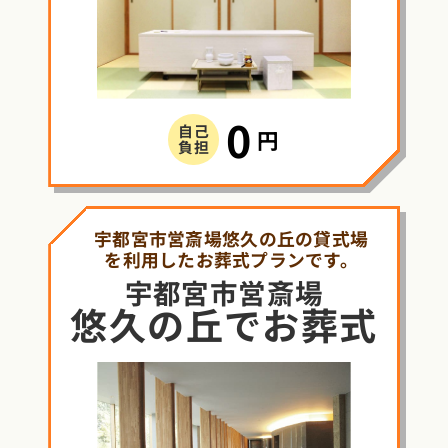
0
自己
円
負担
宇都宮市営斎場悠久の丘の貸式場
を利用したお葬式プランです。
宇都宮市営斎場
悠久の丘
で
お葬式