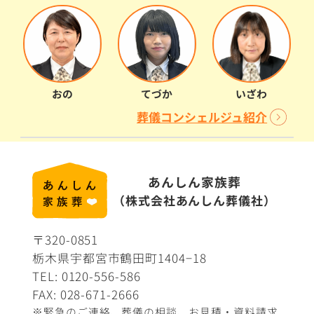
おの
てづか
いざわ
葬儀コンシェルジュ紹介
あんしん家族葬
（株式会社あんしん葬儀社）
〒320-0851
栃木県宇都宮市鶴田町1404−18
TEL:
0120-556-586
FAX: 028-671-2666
※緊急のご連絡、葬儀の相談、
お見積・資料請求