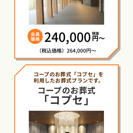
240,000
税抜
会員
円〜
価格
（税込価格）264,000円～
コープのお葬式「コプセ」を
利用したお葬式プランです。
コープ
の
お葬式
「コプセ」