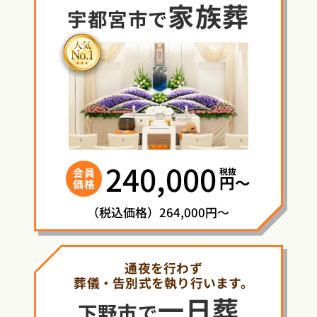
家族葬
宇都宮市で
240,000
税抜
会員
円〜
価格
（税込価格）264,000円～
通夜を行わず
葬儀・告別式を執り行います。
一日葬
下野市で