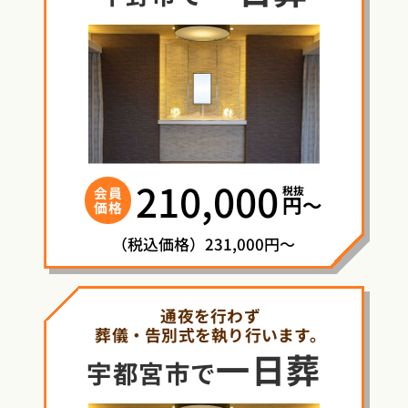
210,000
税抜
会員
円〜
価格
（税込価格）231,000円～
通夜を行わず
葬儀・告別式を執り行います。
一日葬
宇都宮市で