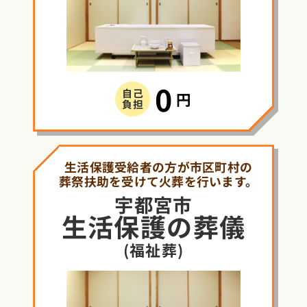
0
自己
円
負担
生活保護受給者の方が市区町村の
葬祭扶助を受けて火葬を行います。
宇都宮市
生活保護
の
葬儀
(福祉葬)