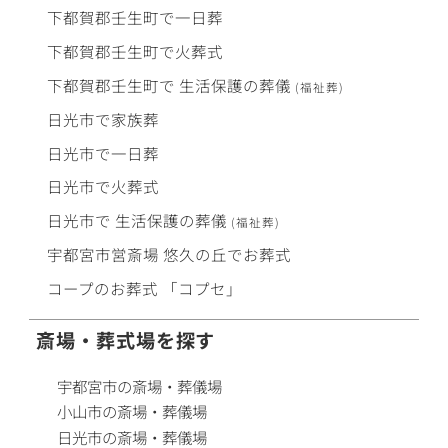
下都賀郡壬生町で
一日葬
下都賀郡壬生町で
火葬式
下都賀郡壬生町で
生活保護
の
葬儀
(福祉葬)
日光市で
家族葬
日光市で
一日葬
日光市で
火葬式
日光市で
生活保護
の
葬儀
(福祉葬)
宇都宮市営斎場
悠久の丘
で
お葬式
コープ
の
お葬式
「コプセ」
斎場・葬式場を探す
宇都宮市の斎場・葬儀場
小山市の斎場・葬儀場
日光市の斎場・葬儀場