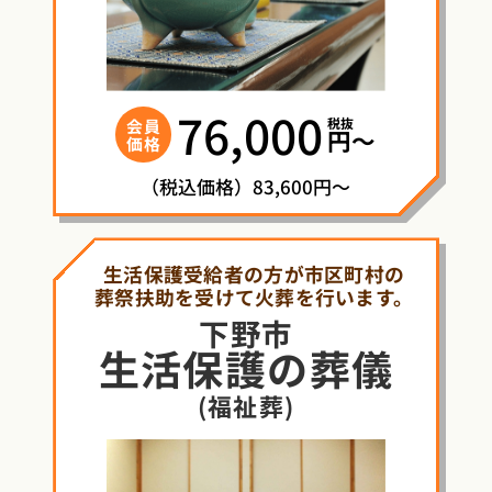
76,000
税抜
会員
円〜
価格
（税込価格）83,600円～
生活保護受給者の方が市区町村の
葬祭扶助を受けて火葬を行います。
下野市
生活保護
の
葬儀
(福祉葬)